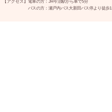
【アクセス】
電車の方：JR今治駅から車で5分
バスの方：瀬戸内バス大新田バス停より徒歩1