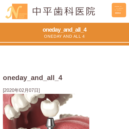
oneday_and_all_4
ONEDAY AND ALL 4
oneday_and_all_4
[2020年02月07日]