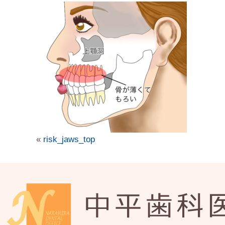
«
risk_jaws_top