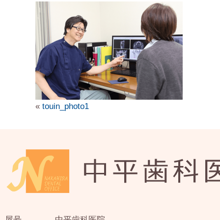
«
touin_photo1
屋号
中平歯科医院